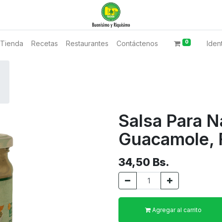
0
Tienda
Recetas
Restaurantes
Contáctenos
Ident
Salsa Para N
Guacamole, 
34,50
Bs.
Agregar al carrito