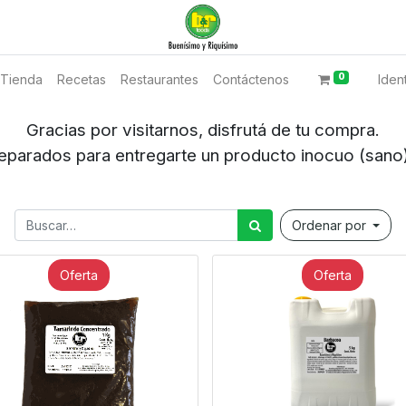
0
Tienda
Recetas
Restaurantes
Contáctenos
Ident
Gracias por visitarnos, disfrutá de tu compra.
regarte un producto inocuo (sano) y brind
Ordenar por
Oferta
Oferta