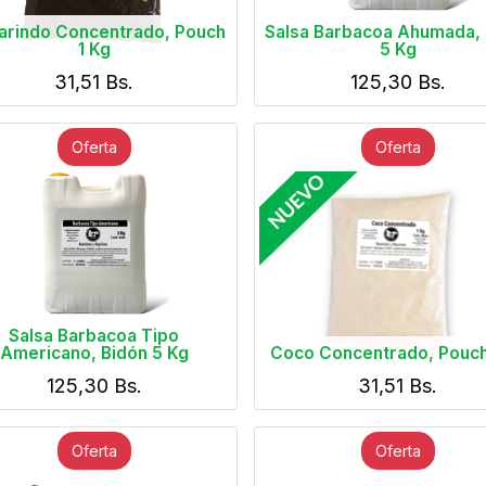
rindo Concentrado, Pouch
Salsa Barbacoa Ahumada, 
1 Kg
5 Kg
31,51
Bs.
125,30
Bs.
Oferta
Oferta
Salsa Barbacoa Tipo
Americano, Bidón 5 Kg
Coco Concentrado, Pouch
125,30
Bs.
31,51
Bs.
Oferta
Oferta