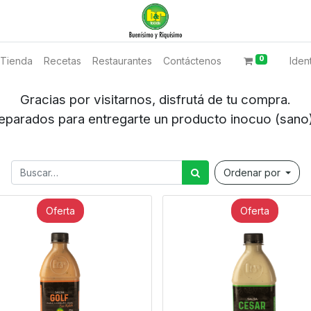
0
Tienda
Recetas
Restaurantes
Contáctenos
Ident
Gracias por visitarnos, disfrutá de tu compra.
regarte un producto inocuo (sano) y brind
Ordenar por
Oferta
Oferta